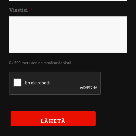
Viestisi
*
0 / 500 merkkien enimmäismäärästä