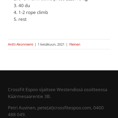
40 du
1-2 rope climb
rest
Antti Akonniemi
|
1 kesäkuun, 2021
|
Yleinen
CrossFit Espoo sijaitsee Westendissä osoitteessa
Käärmesaarentie 3B.
Petri Auvinen, pete(at)crossfitespoo.com, 0400
488 049.