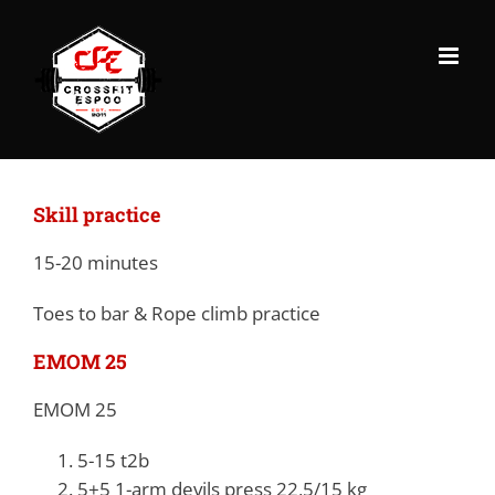
Skip
to
content
Skill practice
15-20 minutes
Toes to bar & Rope climb practice
EMOM 25
EMOM 25
5-15 t2b
5+5 1-arm devils press 22,5/15 kg