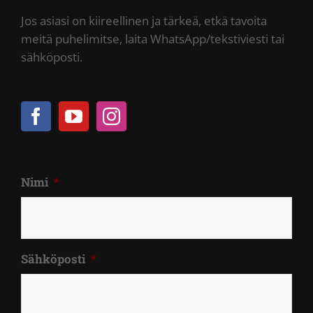
Jos asiasi on kiireellinen ja tärkeä, etkä tavoita
meitä puhelimitse, laita WhatsApp/tekstiviesti tai
sähköposti.
Nimi
*
Sähköposti
*