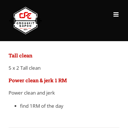
Skip
to
content
Tall clean
5 x 2 Tall clean
Power clean & jerk 1 RM
Power clean and jerk
find 1RM of the day