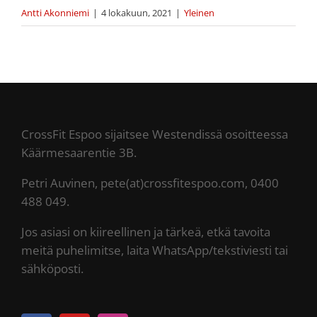
Antti Akonniemi
|
4 lokakuun, 2021
|
Yleinen
CrossFit Espoo sijaitsee Westendissä osoitteessa
Käärmesaarentie 3B.
Petri Auvinen, pete(at)crossfitespoo.com, 0400
488 049.
Jos asiasi on kiireellinen ja tärkeä, etkä tavoita
meitä puhelimitse, laita WhatsApp/tekstiviesti tai
sähköposti.