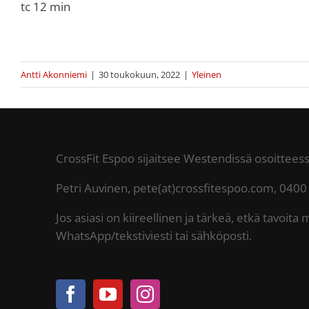
tc 12 min
Antti Akonniemi
|
30 toukokuun, 2022
|
Yleinen
CrossFit Espoo sijaitsee Westendissä osoittee
Petri Auvinen, pete(at)crossfitespoo.com, 0400
Jos asiasi on kiireellinen ja tärkeä, etkä tavoita 
WhatsApp/tekstiviesti tai sähköposti.