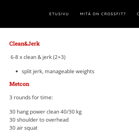
Skip
to
ETUSIVU
MITÄ ON CROSSFIT?
content
Clean&Jerk
6-8 x clean & jerk (2+3)
split jerk, manageable weights
Metcon
3 rounds for time:
30 hang power clean 40/30 kg
30 shoulder to overhead
30 air squat