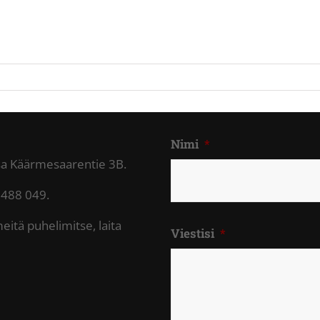
Nimi
*
ssa Käärmesaarentie 3B.
 488 049.
meitä puhelimitse, laita
Viestisi
*