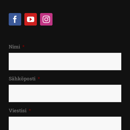
Nimi
*
Sähköposti
*
Viestisi
*