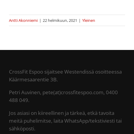
Antti Akonniemi
|
22 helmikuun, 2021
|
Yleinen
CrossFit Espoo sijaitsee Westendissä osoitteessa
Käärmesaarentie 3B.
Petri Auvinen, pete(at)crossfitespoo.com, 0400
488 049.
Jos asiasi on kiireellinen ja tärkeä, etkä tavoita
meitä puhelimitse, laita WhatsApp/tekstiviesti tai
sähköposti.