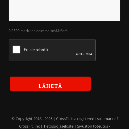
0 / 500 merkkien enimmäismäärästä
© Copyright 2018 -
2026 | CrossFit is a registered trademark of
CrossFit, Inc |
Tietosuojaseloste
| Sivuston toteutus -