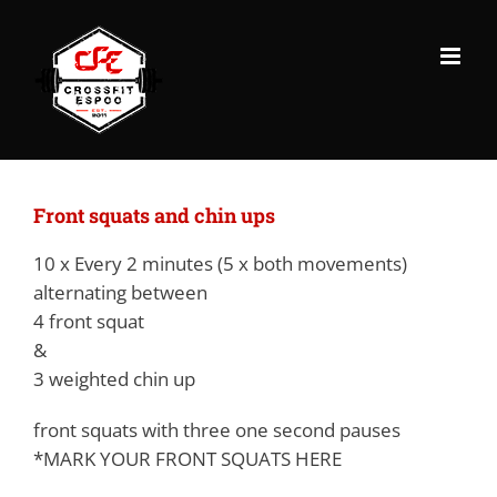
Skip
to
content
Front squats and chin ups
10 x Every 2 minutes (5 x both movements)
alternating between
4 front squat
&
3 weighted chin up
front squats with three one second pauses
*MARK YOUR FRONT SQUATS HERE