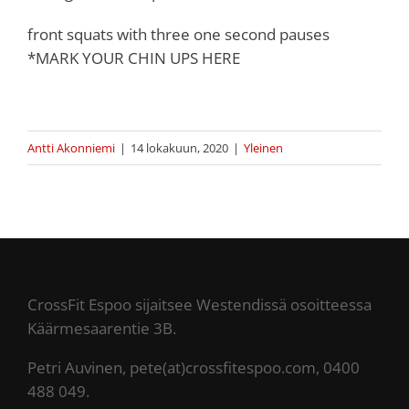
front squats with three one second pauses
*MARK YOUR CHIN UPS HERE
Antti Akonniemi
|
14 lokakuun, 2020
|
Yleinen
CrossFit Espoo sijaitsee Westendissä osoitteessa
Käärmesaarentie 3B.
Petri Auvinen, pete(at)crossfitespoo.com, 0400
488 049.