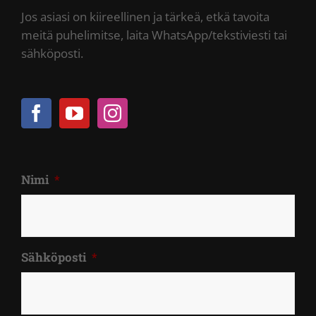
Jos asiasi on kiireellinen ja tärkeä, etkä tavoita
meitä puhelimitse, laita WhatsApp/tekstiviesti tai
sähköposti.
Nimi
*
Sähköposti
*