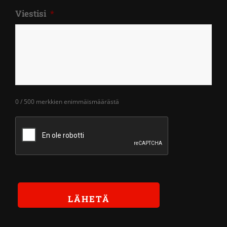
Viestisi
*
0 / 500 merkkien enimmäismäärästä