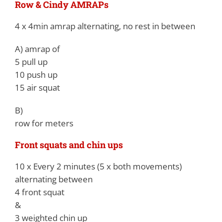
Row & Cindy AMRAPs
4 x 4min amrap alternating, no rest in between
A) amrap of
5 pull up
10 push up
15 air squat
B)
row for meters
Front squats and chin ups
10 x Every 2 minutes (5 x both movements)
alternating between
4 front squat
&
3 weighted chin up