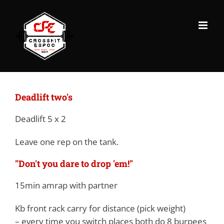
Skip
to
content
Deadlift two's
Deadlift 5 x 2
Leave one rep on the tank.
"Don't you dare to drop 'em!"
15min amrap with partner
Kb front rack carry for distance (pick weight)
– every time you switch places both do 8 burpees