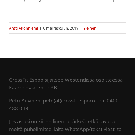
Antti Akonniemi
|
6 marraskuun, 2019
|
Yleinen
CrossFit Espoo sijaitsee Westendissä osoitteessa
Käärmesaarentie 3B.
Petri Auvinen, pete(at)crossfitespoo.com, 0400
488 049.
Jos asiasi on kiireellinen ja tärkeä, etkä tavoita
meitä puhelimitse, laita WhatsApp/tekstiviesti tai