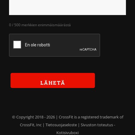
0 / 500 merkkien enimmäismäärästä
© Copyright 2018 -
2026 | CrossFit is a registered trademark of
CrossFit, Inc |
Tietosuojaseloste
| Sivuston toteutus -
Kotisivuboxi