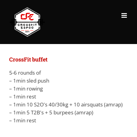
Skip
to
content
CrossFit buffet
5-6 rounds of
– 1min sled push
– 1min rowing
– 1min rest
– 1min 10 S2O's 40/30kg + 10 airsquats (amrap)
– 1min 5 T2B's + 5 burpees (amrap)
– 1min rest