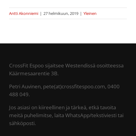
Antti Akonniemi
|
27 helmikuun, 2019
|
Yleinen
CrossFit Espoo sijaitsee Westendissä osoitteessa
Käärmesaarentie 3B.
Petri Auvinen, pete(at)crossfitespoo.com, 0400
488 049.
Jos asiasi on kiireellinen ja tärkeä, etkä tavoita
meitä puhelimitse, laita WhatsApp/tekstiviesti tai
sähköposti.