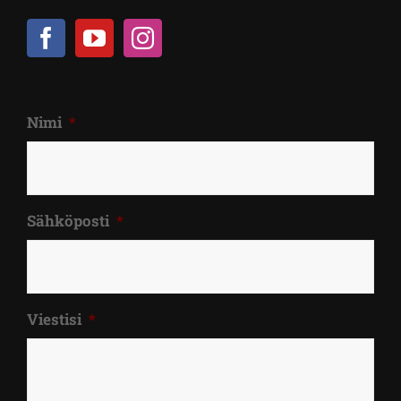
Nimi
*
Sähköposti
*
Viestisi
*