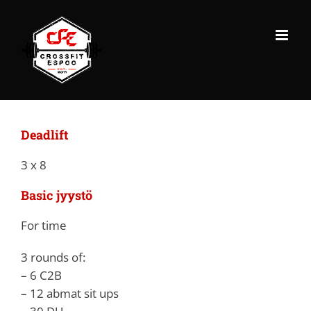
Skip
to
content
Deadlift
3 x 8
Basic jyystö
For time
3 rounds of:
– 6 C2B
– 12 abmat sit ups