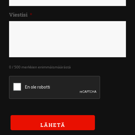
Viestisi
*
0 / 500 merkkien enimmäismäärästä