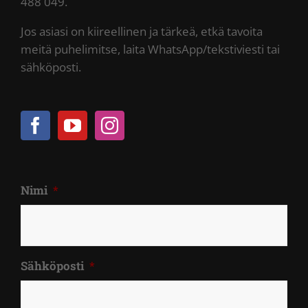
488 049.
Jos asiasi on kiireellinen ja tärkeä, etkä tavoita
meitä puhelimitse, laita WhatsApp/tekstiviesti tai
sähköposti.
Nimi
*
Sähköposti
*