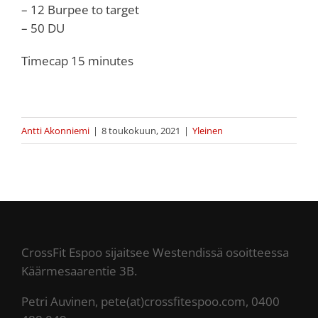
– 12 Burpee to target
– 50 DU
Timecap 15 minutes
Antti Akonniemi
|
8 toukokuun, 2021
|
Yleinen
CrossFit Espoo sijaitsee Westendissä osoitteessa
Käärmesaarentie 3B.
Petri Auvinen, pete(at)crossfitespoo.com, 0400