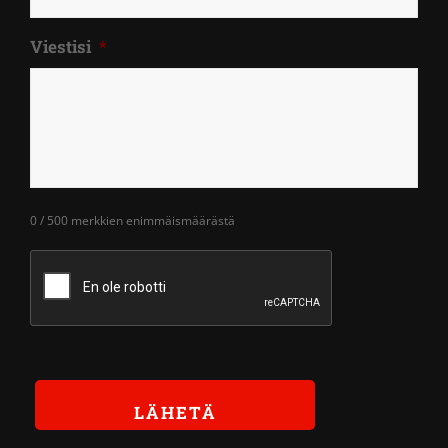
Viestisi
*
0 / 500 merkkien enimmäismäärästä