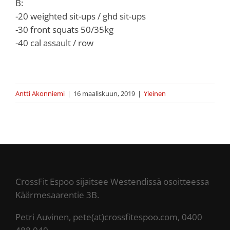
B:
-20 weighted sit-ups / ghd sit-ups
-30 front squats 50/35kg
-40 cal assault / row
Antti Akonniemi
|
16 maaliskuun, 2019
|
Yleinen
CrossFit Espoo sijaitsee Westendissä osoitteessa
Käärmesaarentie 3B.
Petri Auvinen, pete(at)crossfitespoo.com, 0400