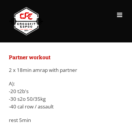
Skip
to
content
Partner workout
2 x 18min amrap with partner
A):
-20 t2b's
-30 s2o 50/35kg
-40 cal row / assault
rest 5min