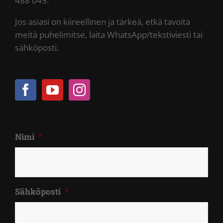
488 049.
Jos asiasi on kiireellinen ja tärkeä, etkä tavoita
meitä puhelimitse, laita WhatsApp/tekstiviesti tai
sähköposti.
Nimi
*
Sähköposti
*