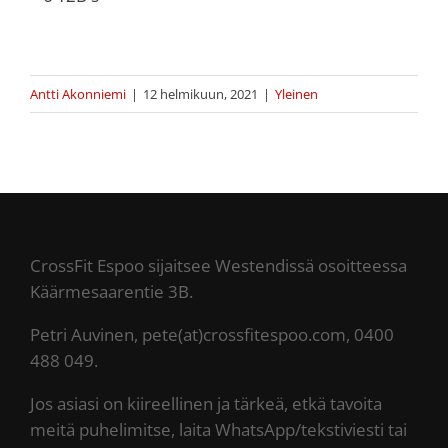
Antti Akonniemi
|
12 helmikuun, 2021
|
Yleinen
CrossFit Espoo sijaitsee Westendissä osoitteessa
Käärmesaarentie 3B.
Petri Auvinen, pete(at)crossfitespoo.com, 0400
488 049.
Jos asiasi on kiireellinen ja tärkeä, etkä tavoita
meitä puhelimitse, laita WhatsApp/tekstiviesti tai