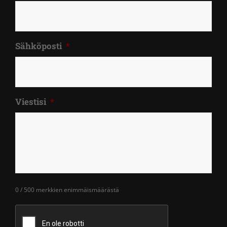
Sähköposti
*
Viestisi
*
0 / 500 merkkien enimmäismäärästä