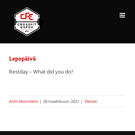
Skip
to
content
Lepopäivä
Restday – What did you do?
Antti Akonniemi
|
28 maaliskuun, 2021
|
Yleinen