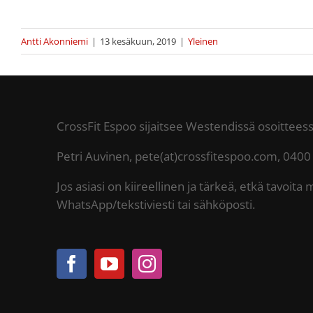
Antti Akonniemi
|
13 kesäkuun, 2019
|
Yleinen
CrossFit Espoo sijaitsee Westendissä osoittee
Petri Auvinen, pete(at)crossfitespoo.com, 0400
Jos asiasi on kiireellinen ja tärkeä, etkä tavoita 
WhatsApp/tekstiviesti tai sähköposti.