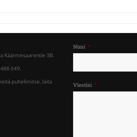
Nimi
*
ssa Käärmesaarentie 3B.
 488 049.
meitä puhelimitse, laita
Viestisi
*