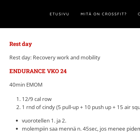
Skip
to
ETUSIVU
MITÄ ON CROSSFIT?
content
Rest day
Rest day: Recovery work and mobility
ENDURANCE VKO 24
40min EMOM
12/9 cal row
1 rnd of cindy (5 pull-up + 10 push up + 15 air squ
vuorotellen 1. ja 2.
molempiin saa mennä n. 45sec, jos menee pidemp