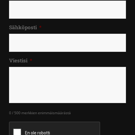
Sähköposti
*
Viestisi
*
0 / 500 merkkien enimmäismäärästä