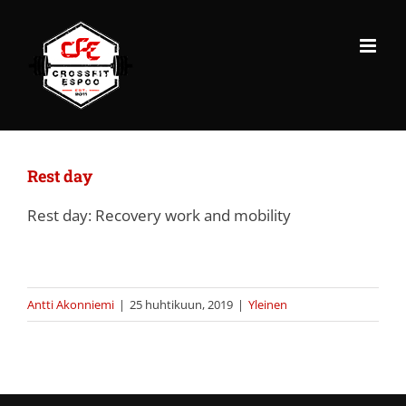
Skip
to
content
Rest day
Rest day: Recovery work and mobility
Antti Akonniemi
|
25 huhtikuun, 2019
|
Yleinen